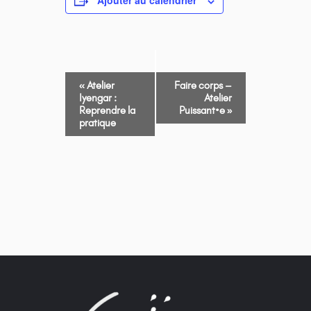
Ajouter au calendrier
NAVIGATION
«
Atelier
Faire corps –
ÉVÈNEMENT
Iyengar :
Atelier
Reprendre la
Puissant•e
»
pratique