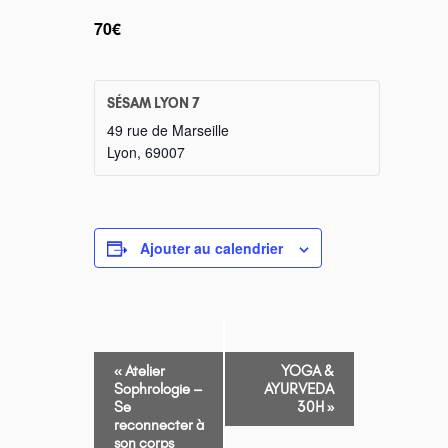
70€
SÉSAM LYON 7
49 rue de Marseille
Lyon
,
69007
Ajouter au calendrier
NAVIGATION
«
Atelier
YOGA &
ÉVÈNEMENT
Sophrologie –
AYURVEDA
Se
30H
»
reconnecter à
son corps