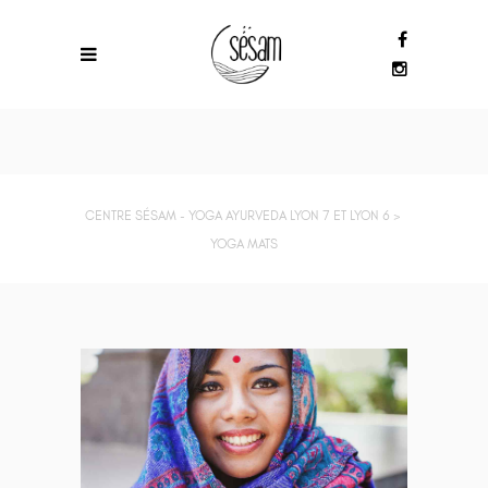
CENTRE SÉSAM - YOGA AYURVEDA LYON 7 ET LYON 6
>
YOGA MATS